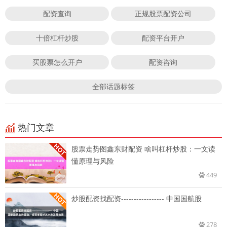
配资查询
正规股票配资公司
十倍杠杆炒股
配资平台开户
买股票怎么开户
配资咨询
全部话题标签
热门文章
股票走势图鑫东财配资 啥叫杠杆炒股：一文读
懂原理与风险
449
炒股配资找配资----------------- 中国国航股
278