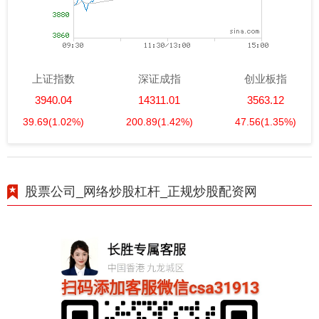
上证指数
深证成指
创业板指
3940.04
14311.01
3563.12
39.69
(1.02%)
200.89
(1.42%)
47.56
(1.35%)
股票公司_网络炒股杠杆_正规炒股配资网