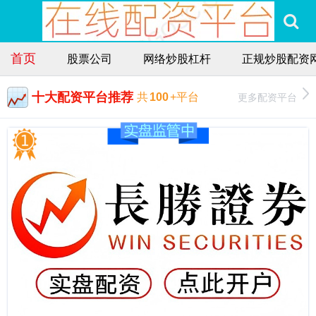
首页
股票公司
网络炒股杠杆
正规炒股配资
十大配资平台推荐
更多配资平台
共
100
+平台