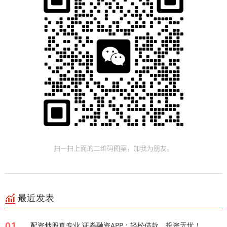
最近发表
01
配资炒股真专业 证券融资APP：轻松借款，投资无忧！