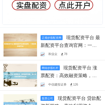
现货配资平台 最
正规炒股配资网
新配资平台查询官网：一键
速查，优选平台！
和业众
78
现货配资平台 涨
网络炒股杠杆
票配资：高效融资策略，助
力投资者把握市场机遇
中信建投证券
126
现货配资平台 贷款配
股票公司