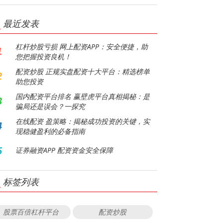
最近发表
杠杆炒股亏损 网上配资APP：安全便捷，助
1
您把握投资良机！
配资炒股 正规实盘配资十大平台：精选榜单
2
助您投资
国内配资平台排名 赢壁虎平台真相揭秘：是
3
骗局还是误会？一探究
在线配资 盈策略：揭秘成功投资的关键，实
4
现稳健盈利的必备指南
5
证券融资APP 配资资金安全保障
标签列表
股票百倍杠杆平台
配资炒股