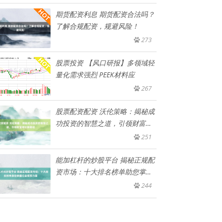
期货配资利息 期货配资合法吗？
了解合规配资，规避风险！
273
股票投资 【风口研报】多领域轻
量化需求强烈 PEEK材料应
267
股票配资配资 沃伦策略：揭秘成
功投资的智慧之道，引领财富增
长
251
能加杠杆的炒股平台 揭秘正规配
资市场：十大排名榜单助您掌握
行
244