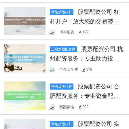
股市策略
股票配资公司 杠
网络炒股杠杆
杆开户：放大您的交易潜
力，立即开始！
博泰配资
192
股票配资公司 杭
正规炒股配资网
州配资服务：专业助力投资
者，高效放大资金效益
牛金宝配资
173
股票配资公司 合
网络炒股杠杆
肥配资服务：专业资金配
置，助您股市投资更上一层
翻翻策略
202
楼！
股票配资公司 实
网络炒股杠杆