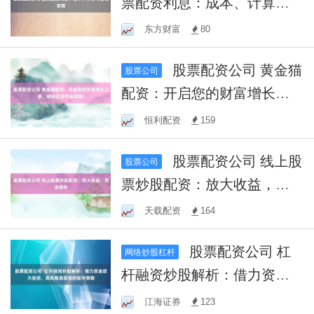
票配资利息：成本、计算与
省钱攻略
东方财富
80
股票配资公司 黄金猫
股票公司
配资：开启您的财富增长之
旅，轻松实现资金增值！
恒利配资
159
股票配资公司 线上股
股票公司
票炒股配资：放大收益，灵
活操作
天载配资
164
股票配资公司 杠
网络炒股杠杆
杆融资炒股解析：借力资金
放大投资，高风险高回报的
江海证券
123