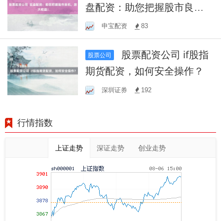
盘配资：助您把握股市良
机，放大收益！
申宝配资
83
股票配资公司 if股指
股票公司
期货配资，如何安全操作？
深圳证券
192
行情指数
上证走势
深证走势
创业走势