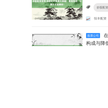
炒股配
恒丰配资
在
股票公司
构成与降
在线炒
国盛证券
炒
股票公司
炒股经
明道配资