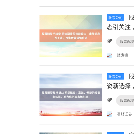
股
股票公司
态引关注
股票配
财惠赚
股
股票公司
资新选择
股票配
湘财证券