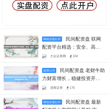
民间配资盘 联网
网络炒股杠杆
配资平台精选：安全、高
效、低息！
大众证券网
104
民间配资盘 老财牛助
股票公司
力财富增长，稳健投资开启
您的财富自由之路
浙商证券
176
民间配资盘 最新
网络炒股杠杆