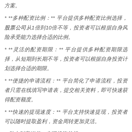
方案。
* **多种配资比例：** 平台提供多种配资比例选择，
股票公司
从1倍到10倍不等，投资者可以根据自身风
险承受能力选择合适的比例。
* **灵活的配资期限：** 平台提供多种配资期限选
择，从短期到长期不等，投资者可以根据自身投资计
划选择合适的期限。
* **便捷的申请流程：** 平台简化了申请流程，投资
者只需在线填写申请表，提交相关资料，即可快速获
得配资额度。
* **快速的提现速度：** 平台支持快速提现，投资者
可以随时提取盈利，资金周转更加灵活。