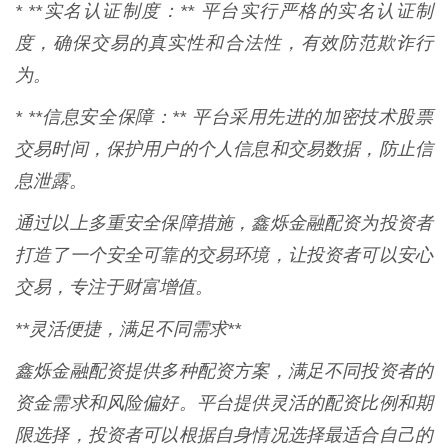
* **实名认证制度：** 平台实行严格的实名认证制
度，确保交易的真实性和合法性，有效防范欺诈行
为。
* **信息安全保障：** 平台采用先进的加密技术股票
交易时间，保护用户的个人信息和交易数据，防止信
息泄露。
通过以上多重安全保障措施，鑫烁金融配资为投资者
打造了一个安全可靠的交易环境，让投资者可以安心
交易，专注于财富增值。
**灵活便捷，满足不同需求**
鑫烁金融配资提供多种配资方案，满足不同投资者的
资金需求和风险偏好。平台提供灵活的配资比例和期
限选择，投资者可以根据自身情况选择最适合自己的