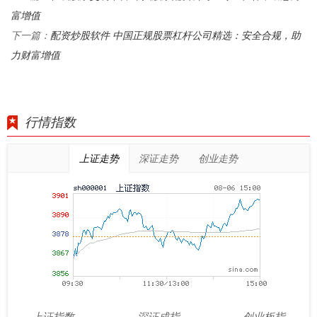
富增值
配资炒股软件 中国正规股票杠杆公司精选：安全合规，助
下一篇：
力财富增值
行情指数
上证走势
深证走势
创业走势
上证指数
深证成指
创业板指