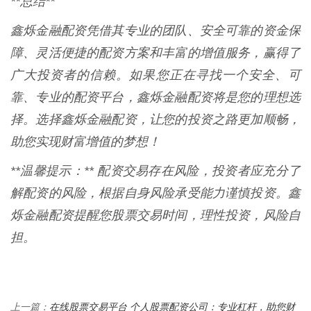
**总结**
鑫烁金融配资凭借其专业的团队、安全可靠的资金保
障、灵活便捷的配资方案和丰富的增值服务，赢得了
广大投资者的信赖。如果您正在寻找一个安全、可
靠、专业的配资平台，鑫烁金融配资将是您的理想选
择。选择鑫烁金融配资，让您的投资之路更加顺畅，
助您实现财富增值的梦想！
**温馨提示：** 配资交易存在风险，投资者应充分了
解配资的风险，根据自身风险承受能力谨慎投资。鑫
烁金融配资提醒您股票交易时间，理性投资，风险自
担。
在线股票交易平台 个人股票配资公司：专业杠杆，助您财
上一篇：