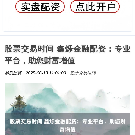
股票交易时间 鑫烁金融配资：专业
平台，助您财富增值
股票交易时间
易投配资
2025-06-13 11:01:00