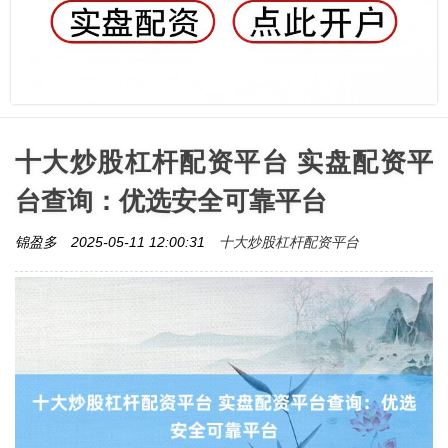
十大炒股杠杆配资平台 实盘配资平
台查询：优选安全可靠平台
十大炒股杠杆配资平台
锦盈多
2025-05-11 12:00:31