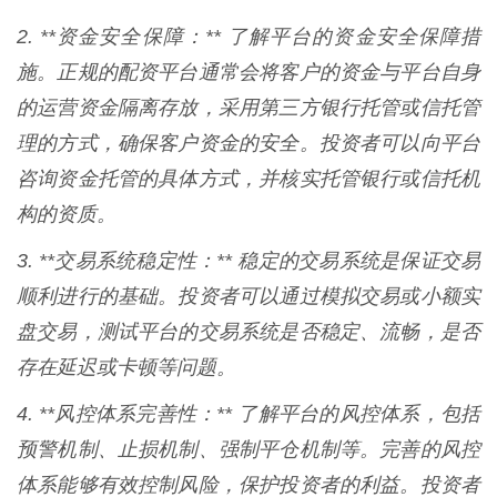
2. **资金安全保障：** 了解平台的资金安全保障措
施。正规的配资平台通常会将客户的资金与平台自身
的运营资金隔离存放，采用第三方银行托管或信托管
理的方式，确保客户资金的安全。投资者可以向平台
咨询资金托管的具体方式，并核实托管银行或信托机
构的资质。
3. **交易系统稳定性：** 稳定的交易系统是保证交易
顺利进行的基础。投资者可以通过模拟交易或小额实
盘交易，测试平台的交易系统是否稳定、流畅，是否
存在延迟或卡顿等问题。
4. **风控体系完善性：** 了解平台的风控体系，包括
预警机制、止损机制、强制平仓机制等。完善的风控
体系能够有效控制风险，保护投资者的利益。投资者